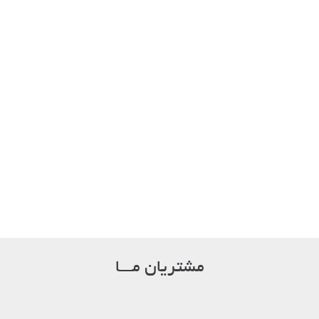
کاربر شماره ۶
گرافیست
کاربر شماره ۷
طراح
مشتریان مـــا